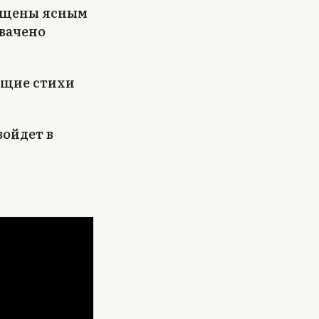
вещены ясным
хвачено
ящие стихи
зойдет в