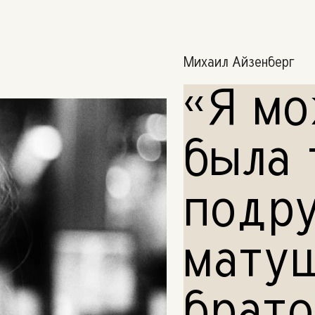
Михаил Айзенберг
«Я мо
была 
подр
мату
брато