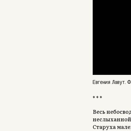
Евгения Лавут. 
* * *
Весь небосво
неслыханной
Старуха мале