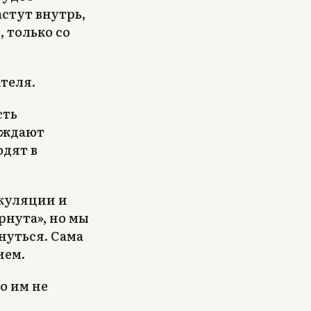
стут внутрь,
 только со
ателя.
сть
еждают
одят в
икуляции и
рнута», но мы
нуться. Сама
ием.
о им не