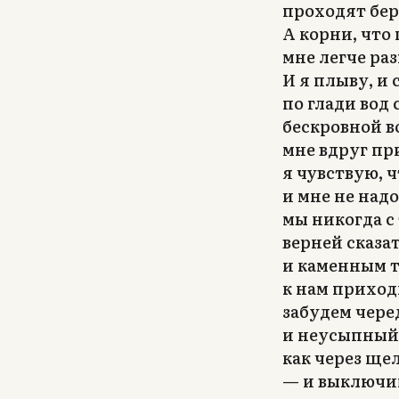
проходят бер
А корни, что
мне легче ра
И я плыву, и
по глади вод
бескровной в
мне вдруг пр
я чувствую, ч
и мне не над
мы никогда с
верней сказат
и каменным 
к нам прихо
забудем чере
и неусыпный
как через ще
— и выключи