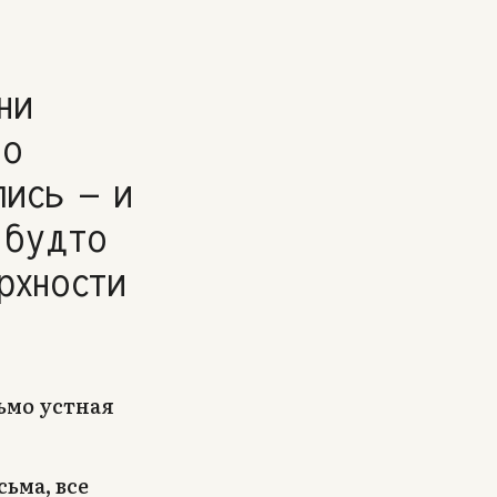
ни
 о
лись — и
 будто
рхности
ьмо устная
ьма, все