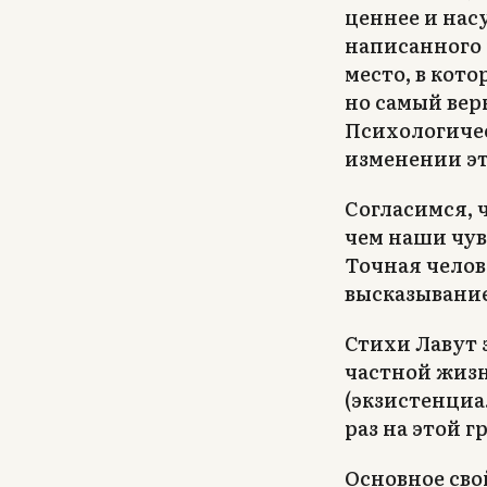
ценнее и нас
написанного 
место, в кото
но самый вер
Психологичес
изменении эт
Согласимся, 
чем наши чув
Точная челов
высказывани
Стихи Лавут 
частной жизн
(экзистенциа
раз на этой г
Основное сво