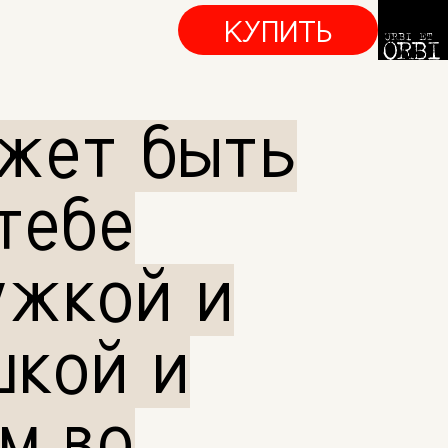
КУПИТЬ
жет быть
тебе
ужкой и
шкой и
м во