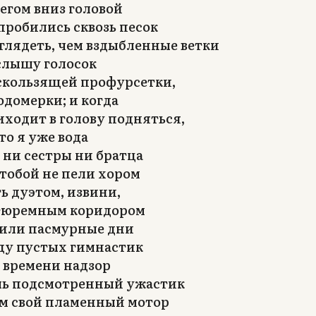
егом вниз головой
 пробились сквозь песок
зглядеть, чем вздыбленные ветки
 слышу голосок
 скользящей профурсетки,
одомерки; и когда
иходит в голову подняться,
то я уже вода
о ни сестры ни братца
 тобой не пели хором
ь дуэтом, извини,
тюремным коридором
дили пасмурные дни
ду пустых гимнастик
 времени надзор
ль подсмотренный ужастик
м свой пламенный мотор