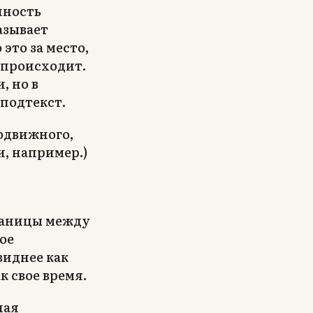
нность
азывает
это за место,
й происходит.
, но в
подтекст.
одвижного,
и, например.)
границы между
ое
виднее как
к свое время.
ная