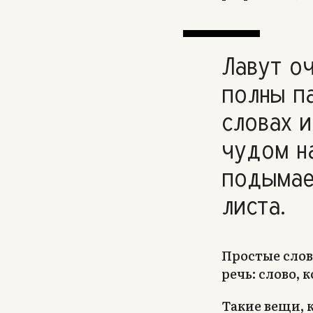
Лавут оч
полны п
словах и
чудом н
подымае
листа.
Простые слов
речь: слово, 
Такие вещи, 