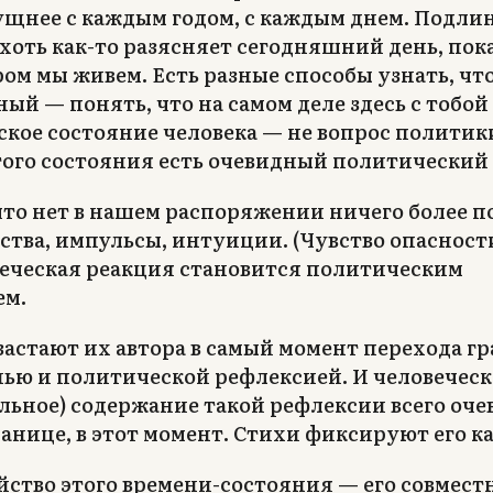
ущнее с каждым годом, с каждым днем. Подли
хоть как-то разясняет сегодняшний день, пок
ром мы живем. Есть разные способы узнать, что 
ный — понять, что на самом деле здесь с тобо
кое состояние человека — не вопрос политики
ого состояния есть очевидный политический 
что нет в нашем распоряжении ничего более п
ства, импульсы, интуиции. (Чувство опасност
еческая реакция становится политическим
ем.
застают их автора в самый момент перехода 
ью и политической рефлексией. И человеческ
льное) содержание такой рефлексии всего оче
ранице, в этот момент. Стихи фиксируют его ка
йство этого времени-состояния — его совмест