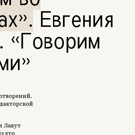
ах»
.
Евгения
. «Говорим
ми»
хотворений.
едакторской
и Лавут
будто