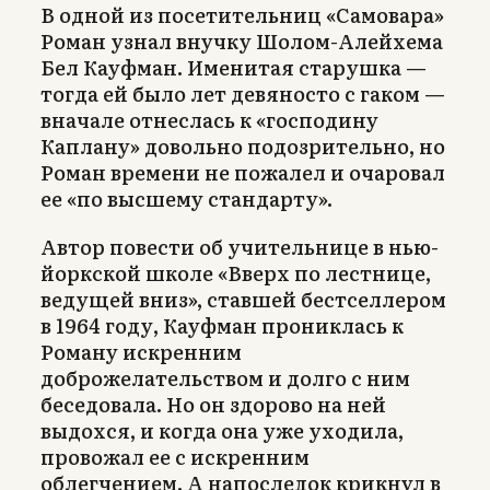
В одной из посетительниц «Самовара»
Роман узнал внучку Шолом-Алейхема
Бел Кауфман. Именитая старушка —
тогда ей было лет девяносто с гаком —
вначале отнеслась к «господину
Каплану» довольно подозрительно, но
Роман времени не пожалел и очаровал
ее «по высшему стандарту».
Автор повести об учительнице в нью-
йоркской школе «Вверх по лестнице,
ведущей вниз», ставшей бестселлером
в 1964 году, Кауфман прониклась к
Роману искренним
доброжелательством и долго с ним
беседовала. Но он здорово на ней
выдохся, и когда она уже уходила,
провожал ее с искренним
облегчением. А напоследок крикнул в